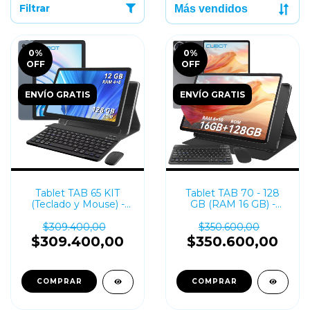
Filtrar
0
%
0
%
OFF
OFF
ENVÍO GRATIS
ENVÍO GRATIS
Tablet TAB 65 KIT
Tablet TAB 70 - 128
(Teclado y Mouse) -
GB (RAM 16 GB) -
128 GB (RAM 12 GB) -
10.95''
10.1''
$309.400,00
$350.600,00
$309.400,00
$350.600,00
COMPRAR
COMPRAR