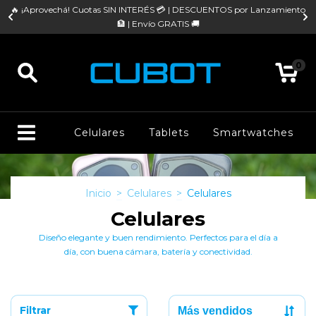
re
🔥 ¡Aprovechá! Cuotas SIN INTERÉS 💳 | DESCUENTOS por Lanzamiento

🏦 | Envío GRATIS 🚚
0
Celulares
Tablets
Smartwatches
Inicio
>
Celulares
>
Celulares
Celulares
Diseño elegante y buen rendimiento. Perfectos para el día a
día, con buena cámara, batería y conectividad.
Filtrar