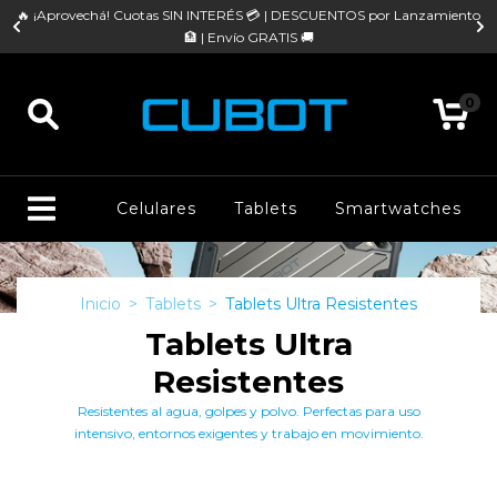
re
🔥 ¡Aprovechá! Cuotas SIN INTERÉS 💳 | DESCUENTOS por Lanzamiento

🏦 | Envío GRATIS 🚚
0
Celulares
Tablets
Smartwatches
Inicio
>
Tablets
>
Tablets Ultra Resistentes
Tablets Ultra
Resistentes
Resistentes al agua, golpes y polvo. Perfectas para uso
intensivo, entornos exigentes y trabajo en movimiento.