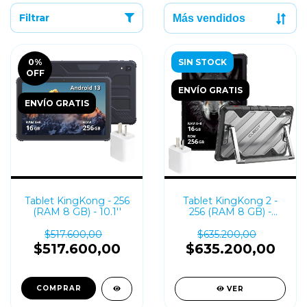
Filtrar
0
%
SIN STOCK
OFF
ENVÍO GRATIS
ENVÍO GRATIS
Tablet KingKong - 256
Tablet KingKong 2 -
(RAM 8 GB) - 10.1''
256 (RAM 8 GB) -
10.95''
$517.600,00
$635.200,00
$517.600,00
$635.200,00
COMPRAR
VER